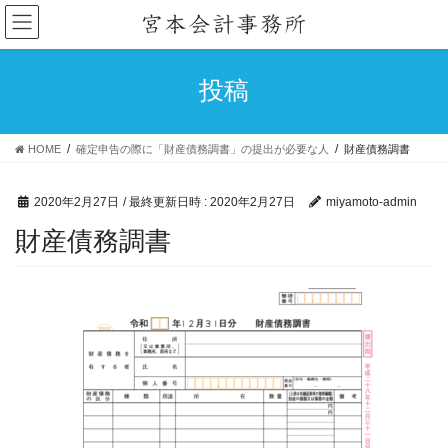
コ
ナ
ン
ビ
テ
ゲ
ン
ー
投稿
ツ
シ
へ
ョ
ス
ン
HOME
確定申告の際に「財産債務調書」の提出が必要な人
財産債務調書
キ
に
ッ
移
プ
動
2020年2月27日
/ 最終更新日時 :
2020年2月27日
miyamoto-admin
財産債務調書