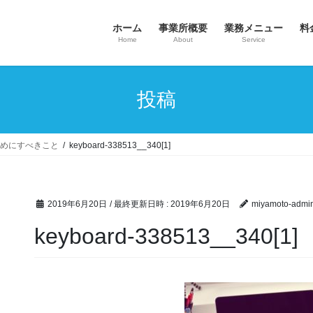
ホーム
事業所概要
業務メニュー
料
Home
About
Service
投稿
ためにすべきこと
keyboard-338513__340[1]
2019年6月20日
/ 最終更新日時 :
2019年6月20日
miyamoto-admi
keyboard-338513__340[1]