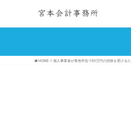
コ
ナ
ン
ビ
テ
ゲ
ン
ー
ツ
シ
へ
ョ
ス
ン
キ
に
ッ
移
HOME
個人事業者が青色申告で65万円の控除を受ける
プ
動