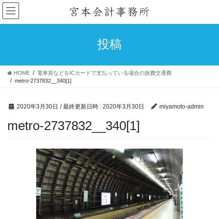
コ
ナ
ン
ビ
テ
ゲ
ン
ー
投稿
ツ
シ
へ
ョ
ス
ン
HOME
電車賃などをICカードで支払っている場合の旅費交通費
キ
に
metro-2737832__340[1]
ッ
移
プ
動
2020年3月30日
/ 最終更新日時 :
2020年3月30日
miyamoto-admin
metro-2737832__340[1]