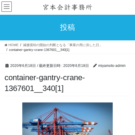
コ
ナ
ン
ビ
テ
ゲ
ン
ー
投稿
ツ
シ
へ
ョ
ス
ン
HOME
減価償却の開始の判断となる「事業の用に供した日」
キ
に
container-gantry-crane-1367601__340[1]
ッ
移
プ
動
2020年6月18日
/ 最終更新日時 :
2020年6月18日
miyamoto-admin
container-gantry-crane-
1367601__340[1]