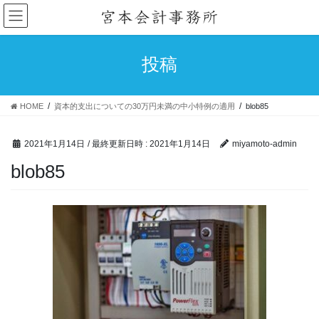
コ
ナ
ン
ビ
テ
ゲ
ン
ー
投稿
ツ
シ
へ
ョ
ス
ン
HOME
資本的支出についての30万円未満の中小特例の適用
blob85
キ
に
ッ
移
プ
動
2021年1月14日
/ 最終更新日時 :
2021年1月14日
miyamoto-admin
blob85