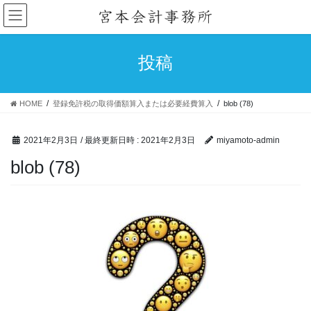
コ
ナ
ン
ビ
テ
ゲ
ン
ー
投稿
ツ
シ
へ
ョ
ス
ン
HOME
登録免許税の取得価額算入または必要経費算入
blob (78)
キ
に
ッ
移
プ
動
2021年2月3日
/ 最終更新日時 :
2021年2月3日
miyamoto-admin
blob (78)