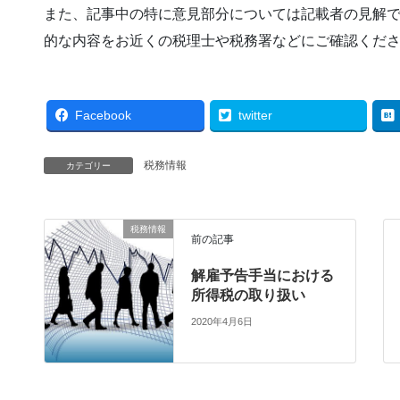
また、記事中の特に意見部分については記載者の見解
的な内容をお近くの税理士や税務署などにご確認くだ
Facebook
twitter
税務情報
カテゴリー
税務情報
前の記事
解雇予告手当における
所得税の取り扱い
2020年4月6日