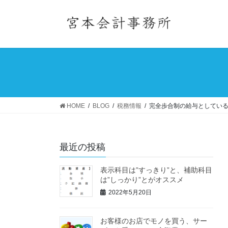
コ
ナ
ン
ビ
テ
ゲ
ン
ー
ツ
シ
へ
ョ
ス
ン
キ
に
ッ
移
HOME
BLOG
税務情報
完全歩合制の給与としてい
プ
動
最近の投稿
表示科目は”すっきり”と、補助科目
は”しっかり”とがオススメ
2022年5月20日
お客様のお店でモノを買う、サー