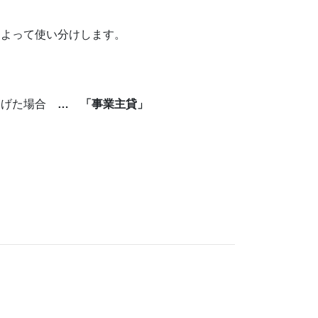
によって使い分けします。
あげた場合
… 「事業主貸」
。