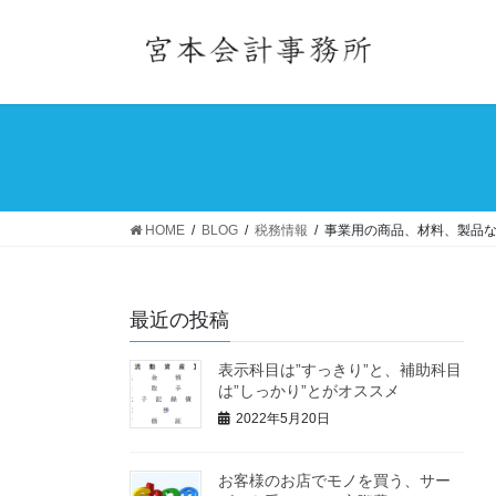
コ
ナ
ン
ビ
テ
ゲ
ン
ー
ツ
シ
へ
ョ
ス
ン
キ
に
ッ
移
HOME
BLOG
税務情報
事業用の商品、材料、製品
プ
動
最近の投稿
表示科目は”すっきり”と、補助科目
は”しっかり”とがオススメ
2022年5月20日
お客様のお店でモノを買う、サー