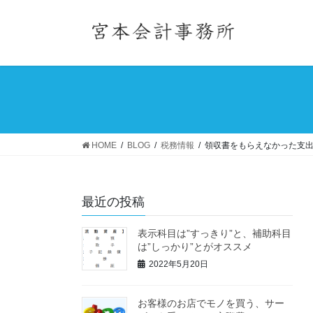
コ
ナ
ン
ビ
テ
ゲ
ン
ー
ツ
シ
へ
ョ
ス
ン
キ
に
ッ
移
HOME
BLOG
税務情報
領収書をもらえなかった支
プ
動
最近の投稿
表示科目は”すっきり”と、補助科目
は”しっかり”とがオススメ
2022年5月20日
お客様のお店でモノを買う、サー